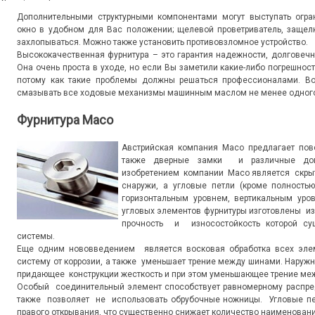
Дополнительными структурными компонентами могут выступать огра
окно в удобном для Вас положении; щелевой проветриватель, защелк
захлопываться. Можно также установить противовзломное устройство.
Высококачественная фурнитура – это гарантия надежности, долговечн
Она очень проста в уходе, но если Вы заметили какие-либо погрешност
потому как такие проблемы должны решаться профессионалами. Во
смазывать все ходовые механизмы машинным маслом не менее одного 
Фурнитура Maco
Австрийская компания Maco предлагает пов
также дверные замки и различные допо
изобретением компании Maco является скрыт
снаружи, а угловые петли (кроме полностью
горизонтальным уровнем, вертикальным ур
угловых элементов фурнитуры изготовлены из
прочность и износостойкость которой су
системы.
Еще одним нововведением является восковая обработка всех эле
систему от коррозии, а также уменьшает трение между шинами. Наруж
придающее конструкции жесткость и при этом уменьшающее трение ме
Особый соединительный элемент способствует равномерному распред
также позволяет не использовать обрубочные ножницы. Угловые пет
правого открывания, что существенно снижает количество наименовани