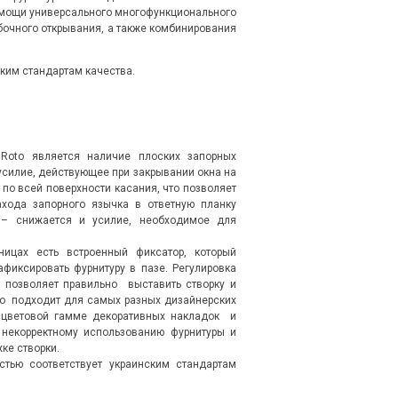
омощи универсального многофункционального
бочного открывания, а также комбинирования
ким стандартам качества.
 Roto является наличие плоских запорных
 усилие, действующее при закрывании окна на
по всей поверхности касания, что позволяет
ахода запорного язычка в ответную планку
 – снижается и усилие, необходимое для
ицах есть встроенный фиксатор, который
афиксировать фурнитуру в пазе. Регулировка
о позволяет правильно выставить створку и
но подходит для самых разных дизайнерских
й цветовой гамме декоративных накладок и
 некорректному использованию фурнитуры и
ке створки.
тью соответствует украинским стандартам