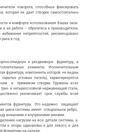
ничители поворота, способные фиксировать
а, которая не дает створке самостоятельно
ости и комфорта использования Ваших окон.
и в её работе – обратитесь к производителю,
 избежание неприятностей, рекомендовано
раза в год.
ортно-откидную и раздвижную фурнитуру, а
лнительные элементы. Исключительным
ая фурнитура, компоненты которой не видны
 скрытых угловых петель), характеризуются
овнем и прижимом створки. Пружины всех
 трех- и четырехслойной нержавеющей стали,
щественно увеличивает срок службы всей
ментов фурнитуры. Это надежно защищает
ная шина системы имеет специальное ребро,
жду внешними и внутренними шинами.
елению нагрузки на все детали системы, а
ли и опоры одинаковы и для левого, и для
й фурнитуры на складе.