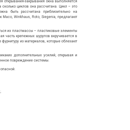
кция открывания-закрывания окна выполняется
а сколько циклов она рассчитана. Цикл – это
лжна быть рассчитана приблизительно на
 Maco, Winkhaus, Roto, Siegenia, предлагают
аться из пластмассы – пластиковые элементы
ная часть крепежных шурупов вкручивается в
 фурнитуру из материалов, которые облезают
никаких дополнительных усилий, открывая и
менное повреждение системы.
зопасной.
;