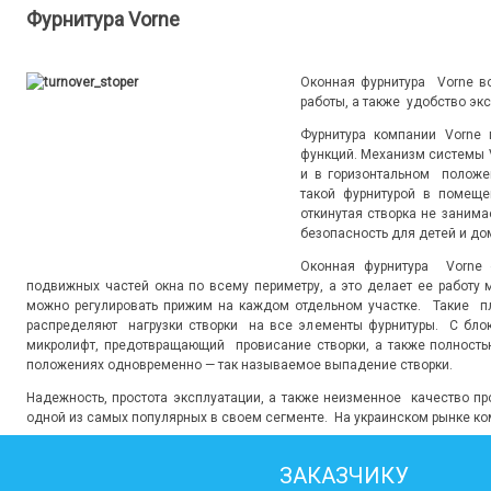
Фурнитура Vorne
Оконная фурнитура Vorne в
работы, а также удобство экс
Фурнитура компании Vorne
функций. Механизм системы 
и в горизонтальном положе
такой фурнитурой в помеще
откинутая створка не занима
безопасность для детей и до
Оконная фурнитура Vorne 
подвижных частей окна по всему периметру, а это делает ее работу 
можно регулировать прижим на каждом отдельном участке. Такие п
распределяют нагрузки створки на все элементы фурнитуры. С бло
микролифт, предотвращающий провисание створки, а также полност
положениях одновременно — так называемое выпадение створки.
Надежность, простота эксплуатации, а также неизменное качество п
одной из самых популярных в своем сегменте. На украинском рынке ко
ЗАКАЗЧИКУ