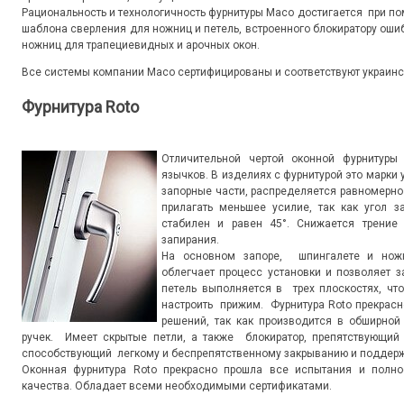
Рациональность и технологичность фурнитуры Maco достигается при п
шаблона сверления для ножниц и петель, встроенного блокиратору оши
ножниц для трапециевидных и арочных окон.
Все системы компании Maco сертифицированы и соответствуют украинс
Фурнитура Roto
Отличительной чертой оконной фурнитуры
язычков. В изделиях с фурнитурой это марки
запорные части, распределяется равномерно 
прилагать меньшее усилие, так как угол з
стабилен и равен 45°. Снижается трение
запирания.
На основном запоре, шпингалете и ножн
облегчает процесс установки и позволяет з
петель выполняется в трех плоскостях, чт
настроить прижим. Фурнитура Roto прекрас
решений, так как производится в обширно
ручек. Имеет скрытые петли, а также блокиратор, препятствующий
способствующий легкому и беспрепятственному закрыванию и поддерж
Оконная фурнитура Roto прекрасно прошла все испытания и полнос
качества. Обладает всеми необходимыми сертификатами.