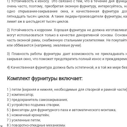
1) Устойчивость к износу. Это связано с тем, что в течение дня фун
очень часто, поэтому, приобретая оконную фурнитуру, интересуйтесь, н
одно открывание-закрывание окна, и качественная фурнитура до
пятнадцать тысяч циклов. А такие лидеры-производители фурнитуры, как
лимит аж в шестьдесят тысяч циклов.
2) Устойчивость к коррозии. Хорошая фурнитура не должна изготавлив
могут использоваться только в качестве декоративной основы. Основ
часть оконной рамы, снабженную стальными усилителями. Не покупайте
или оббиваются (например, эмалевые ручки).
3) Плавность работы фурнитуры дает возможность не прикладывать 
закрывая окно, что поможет предотвратить полный износ и преждевре
4) Качественная фурнитура должна быть эстетичной, и в той же мере бе
Комплект фурнитуры включает:
1 ) петли (верхняя и нижняя, необходимые для створной и рамной части)
2 ) компенсатор;
3 ) предохранитель самозакрывания;
4 ) устройство подъема створки;
5 ) фиксаторы для фурнитурного паза и автоматического монтажа;
6 ) ножничный кронштейн;
7 ) усиленные петли;
8 ) поворотно-откидные механизмы.
ти