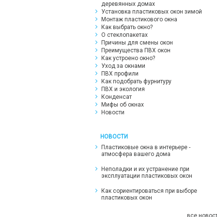
деревянных домах
Установка пластиковых окон зимой
Монтаж пластикового окна
Как выбрать окно?
О стеклопакетах
Причины для смены окон
Преимущества ПВХ окон
Как устроено окно?
Уход за окнами
ПВХ профили
Как подобрать фурнитуру
ПВХ и экология
Конденсат
Мифы об окнах
Новости
НОВОСТИ
Пластиковые окна в интерьере -
атмосфера вашего дома
Неполадки и их устранение при
эксплуатации пластиковых окон
Как сориентироваться при выборе
пластиковых окон
все новос