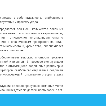
оплощает в себе надежность, стабильность
плуатации и простоту ухода.
 предлагает большое количество полезных
Vorne можно использовать и в вертикальном,
нии, что позволяет устанавливать окна с
ниях с ограниченным пространством, ведь
ет много места, и, кроме того, обеспечивает
машних питомцев.
обеспечивает высокую плотность прижима
мягкой и плавной. В процессе эксплуатации
лотно стыкующиеся соединения равномерно
киратором ошибочного открывания соединен
ью исключающий открывание створки в двух
родукции сделало продукцию компании Vorne
мпания ведет свою деятельность более 7 лет.